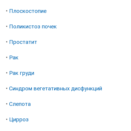
•
Плоскостопие
•
Поликистоз почек
•
Простатит
•
Рак
•
Рак груди
•
Синдром вегетативных дисфункций
•
Слепота
•
Цирроз