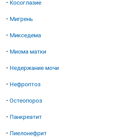
•
Косоглазие
•
Мигрень
•
Микседема
•
Миома матки
•
Недержание мочи
•
Нефроптоз
•
Остеопороз
•
Панкреатит
•
Пиелонефрит