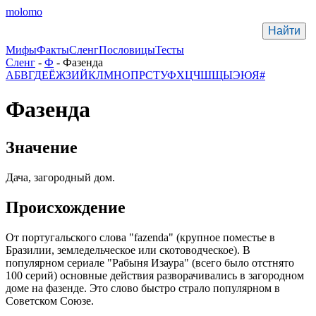
molomo
Мифы
Факты
Сленг
Пословицы
Тесты
Сленг
-
Ф
- Фазенда
А
Б
В
Г
Д
Е
Ё
Ж
З
И
Й
К
Л
М
Н
О
П
Р
С
Т
У
Ф
Х
Ц
Ч
Ш
Щ
Ы
Э
Ю
Я
#
Фазенда
Значение
Дача, загородный дом.
Происхождение
От португальского слова "fazenda" (крупное поместье в
Бразилии, земледельческое или скотоводческое). В
популярном сериале "Рабыня Изаура" (всего было отстнято
100 серий) основные действия разворачивались в загородном
доме на фазенде. Это слово быстро страло популярном в
Советском Союзе.