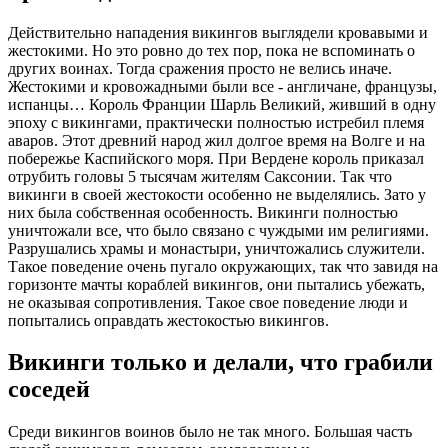
Действительно нападения викингов выглядели кровавыми и
жестокими. Но это ровно до тех пор, пока не вспоминать о
других воинах. Тогда сражения просто не велись иначе.
Жестокими и кровожадными были все - англичане, французы,
испанцы… Король Франции Шарль Великий, живший в одну
эпоху с викингами, практически полностью истребил племя
аваров. Этот древний народ жил долгое время на Волге и на
побережье Каспийского моря. При Вердене король приказал
отрубить головы 5 тысячам жителям Саксонии. Так что
викинги в своей жестокости особенно не выделялись. Зато у
них была собственная особенность. Викинги полностью
уничтожали все, что было связано с чуждыми им религиями.
Разрушались храмы и монастыри, уничтожались служители.
Такое поведение очень пугало окружающих, так что завидя на
горизонте мачты кораблей викингов, они пытались убежать,
не оказывая сопротивления. Такое свое поведение люди и
попытались оправдать жестокостью викингов.
Викинги только и делали, что грабили
соседей
Среди викингов воинов было не так много. Большая часть