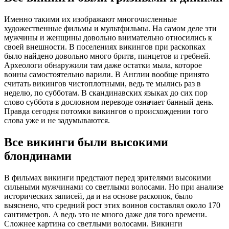
Именно такими их изображают многочисленные
художественные фильмы и мультфильмы. На самом деле эти
мужчины и женщины довольно внимательно относились к
своей внешности. В поселениях викингов при раскопках
было найдено довольно много бритв, пинцетов и гребней.
Археологи обнаружили там даже остатки мыла, которое
воины самостоятельно варили. В Англии вообще принято
считать викингов чистоплотными, ведь те мылись раз в
неделю, по субботам. В скандинавских языках до сих пор
слово суббота в дословном переводе означает банный день.
Правда сегодня потомки викингов о происхождении того
слова уже и не задумываются.
Все викинги были высокими
блондинами
В фильмах викинги предстают перед зрителями высокими
сильными мужчинами со светлыми волосами. Но при анализе
исторических записей, да и на основе раскопок, было
выяснено, что средний рост этих воинов составлял около 170
сантиметров. А ведь это не много даже для того времени.
Сложнее картина со светлыми волосами. Викинги