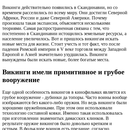
Викинги действительно появились в Скандинавии, но со
временем расселились по всему миру. Они достигли Северной
Африки, России и даже Северной Америки. Почему
произошла такая экспансия, объясняется несколькими
теориями. Самая распространенная связана с тем, что
постепенно в Скандинавии истощились земельные ресурсы, а
население увеличилось. Вот и пришлось викингам искать
новые места для жизни. Стоит учесть и тот факт, что после
падения Римской империи в V веке торговля между Западной
Европой и Азией значительно ухудшилась. Викинги
вынуждены были искать новые, более богатые места.
Викинги имели примитивное и грубое
вооружение
Еще одной особенность викингов в кинофильмах является их
грубое вооружение - дубинки да топоры. Часто воины вообще
изображаются без какого-либо оружия. Но ведь викинги были
хорошими оружейниками. При этом они использовали
технологию составной ковки. Именно такая использовалась
при изготовлении знаменитых дамасских клинков. В
результате оружие викингов было довольно крепким и
острым. В фольклоре воинов есть предание, согласно