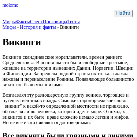
molomo
Мифы
Факты
Сленг
Пословицы
Тесты
Мифы
-
История и факты
- Викинги
Викинги
Викинги скандинавские мореплаватели, времен раннего
Средневековья. В основном это были свободные крестьяне,
жившие на территории нынешних Дании, Норвегии, Швеции
и Финляндии. За пределы родной страны их толкала жажда
наживы и перенаселение Родины. Подавляющее большинство
викингов были язычниками.
Возглавлял эту разношерстную группу воинов, торговцев и
путешественников вождь. Само же старонорвежское слово
"викинг" к какой-то определенной местности не привязано,
обозначая лишь человека, который идет в море. О походах
викингов и их быте, нраве сложено немало легенд и мифов.
Но не все из них являются достоверными.
Все викинги были грязными и дикими