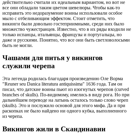
действительно считали их идеальным вариантом, но вот не
все они обладали таким цветом шевелюры. Чтобы как-то
исправить это недоразумение воины использовали особое
мыло с отбеливающим эффектом. Стоит отметить, что
викинги были довольно гостеприимными, среди них было
множество чужестранцев. Известно, что в их ряды входили не
только испанцы, итальянцы, французы и португальцы, но
даже и русскими. Понятно, что все они быть светловолосыми
быть не могли.
Чашами для питья у викингов
служили черепа
Эта легенда родилась благодаря произведению Оле Ворма
"Reuner seu Danica literatura antiquissima" 1636 года. Там он
писал, что датские воины пьют из изогнутых черепов (curved
branches of skulls). По-видимому, имелись в виду рога. Но при
дальнейшем переводе на латынь осталось только слово череп
(skulls). Это и послужило основой для этого мифа. Да и при
раскопках не было найдено ни одного кубка, выполненного
из черепа.
Викингов жили в Скандинавии