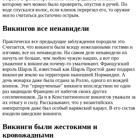
которому меч можно было проверить, опустив в ручей. По
воде спускался волос, если клинок перерезал его, то оружие
могло считаться достаточно острым.
Викингов все ненавидели
Практически все предыдущие заблуждения породили это.
Считается, что викинги были всюду нежеланными гостями и
изгоями, все их ненавидели. На самом деле ненавидели их
ничуть не больше, чем любую чужую нацию, а вот про
уважение к викингам почему-то умалчивают. Французский
король Шарль II, известный как Шарль Простой даже подарил
викингам землю на территории нынешней Нормандии. А
дочь монарха даже была отдана за Ролло, одного из вождей
воинов. Эти "прирученные" викинги впоследствии не один
раз защищали Францию от набегов своих других
соплеменников. Да и в Константинополе викингов уважали за
их отвагу и силу. Рассказывают, что у византийских
императоров даже был особый варяжский караул. В его состав
входили шведские викинги.
Викинги были жестокими и
кровожадными