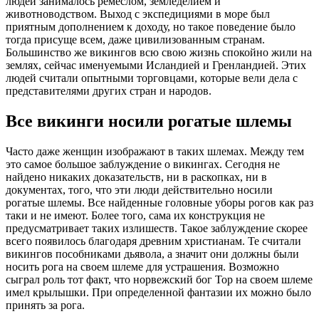
людей занималось ремеслом, земледелием и
животноводством. Выход с экспедициями в море был
приятным дополнением к доходу, но такое поведение было
тогда присуще всем, даже цивилизованным странам.
Большинство же викингов всю свою жизнь спокойно жили на
землях, сейчас именуемыми Исландией и Гренландией. Этих
людей считали опытными торговцами, которые вели дела с
представителями других стран и народов.
Все викинги носили рогатые шлемы
Часто даже женщин изображают в таких шлемах. Между тем
это самое большое заблуждение о викингах. Сегодня не
найдено никаких доказательств, ни в раскопках, ни в
документах, того, что эти люди действительно носили
рогатые шлемы. Все найденные головные уборы рогов как раз
таки и не имеют. Более того, сама их конструкция не
предусматривает таких излишеств. Такое заблуждение скорее
всего появилось благодаря древним христианам. Те считали
викингов пособниками дьявола, а значит они должны были
носить рога на своем шлеме для устрашения. Возможно
сыграл роль тот факт, что норвежский бог Тор на своем шлеме
имел крылышки. При определенной фантазии их можно было
принять за рога.