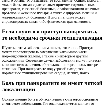
самого органа. Это вызывает ее воспаление. Однако приступ
может быть связан с длительным приемом гормональных
препаратов, с язвенной болезнью, с заболеваниями желчных
протоков и желчного пузыря, а также с циррозом печени и
желчнокаменной болезнью. Приступ вполне может
спровоцировать какая-либо физическая травма живота.
Если случился приступ панкреатита,
то необходима срочная госпитализация
Шутить с этим заболеванием нельзя, это точно. Приступ
может спровоцировать омертвение какой-либо части
поджелудочной железы, а также к некоторым другим
осложнениям. Серьезные случаи заболевания могут привести
к понижению давления, обезвоживанию организма, потере
сознания. При панкреатите под угрозой находится
нормальное функционирование сердца, легких, почек.
Боль при панкреатите не имеет четкой
локализации
Однако именно боль в области живота считается основным
симптомом заболевания. Где она локализуется зависит от