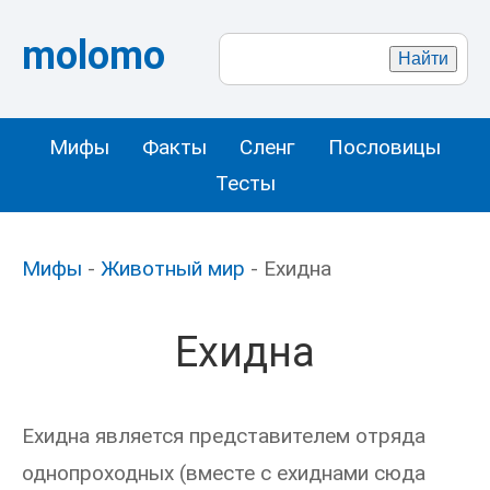
molomo
Мифы
Факты
Сленг
Пословицы
Тесты
Мифы
-
Животный мир
- Ехидна
Ехидна
Ехидна является представителем отряда
однопроходных (вместе с ехиднами сюда