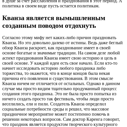
в душе за счет расслабления и празднования в этот период. А
политика в своем виде пусть остается политикам.
Кванза является вымышленным
созданным поводом отдохнуть
Согласно этому мифу нет каких-либо причин праздновать
Кванза. Но это довольно далеко от истины. Ведь даже беглый
обзор Кванза раскроет, как празднование имеет в своей
основе богатые и значимые традиции. На самом деле любой
аспект празднования Кванза имеет свою историю и цель в
своей основе. У каждой идеи есть свое начало. Если кто-то
начнет исследовать историю любого праздника либо
торжества, то окажется, что в конце концов была некая
причина его появления и существования. В этом смысле
Кванза ничем не отличается от остальных. Однако в данном
случае мы просто видим тщательно продуманный процесс
создания этого праздника. Это не была просто попытка из
ничего создать просто так фестиваль, чтобы люди просто
веселились, ели и пили. Создатель Кванза определил
социальные потребности среды и решил, что массовое
праздничное мероприятие может постепенно помочь в
решении некоторых вопросов. Сам доктор Каренга говорит,
что праздник является продуктом творческого культурного