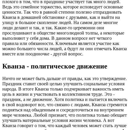
плохого в том, что в празднике участвует так много людей.
Ведь это семейное торжество, которое исповедует основные
ценности. Так что в равной степени полезно отпраздновать
Кванза в домашней обстановке с друзьями, как и выйти на
улицу в большое скопление людей. На самом деле многие
люди делают и так, и так. Какие-то церемонии они
прослушивают в обществе многолюдной толпы, а некоторые
выполняют у себя дома. В данном вопросе нет четкого
правила или обязанности. Ключевым является участие как
можно большего числа людей, а будут ли они отмечать Кванза
вместе или поодиночке - другой вопрос.
Кванза - политическое движение
Ничто не может быть дальше от правды, как это утверждение.
Праздник ставит своей целью улучшить социальные условия
народа. В итоге Кванза только подчеркивает важность иметь
цель в жизни и участвовать в коллективном труде. Это -
праздник, а не движение. Хотя политика и пытается включить
в свой водоворот все, что связано с людьми, Кванза стремится
подняться над обыденным и сосредоточиться на внутреннем
мире человека. Любой признает, что политика только обещает
улучшить материальные условия жизни человека. А вот
Кванза говорит о том, что каждый человек может стать лучше