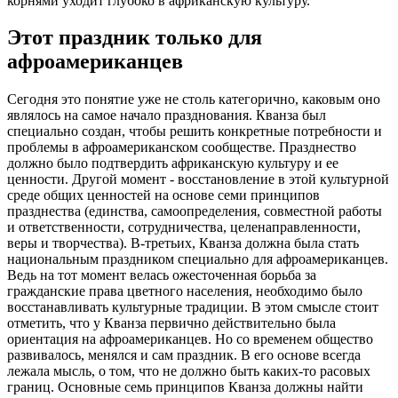
корнями уходит глубоко в африканскую культуру.
Этот праздник только для
афроамериканцев
Сегодня это понятие уже не столь категорично, каковым оно
являлось на самое начало празднования. Кванза был
специально создан, чтобы решить конкретные потребности и
проблемы в афроамериканском сообществе. Празднество
должно было подтвердить африканскую культуру и ее
ценности. Другой момент - восстановление в этой культурной
среде общих ценностей на основе семи принципов
празднества (единства, самоопределения, совместной работы
и ответственности, сотрудничества, целенаправленности,
веры и творчества). В-третьих, Кванза должна была стать
национальным праздником специально для афроамериканцев.
Ведь на тот момент велась ожесточенная борьба за
гражданские права цветного населения, необходимо было
восстанавливать культурные традиции. В этом смысле стоит
отметить, что у Кванза первично действительно была
ориентация на афроамериканцев. Но со временем общество
развивалось, менялся и сам праздник. В его основе всегда
лежала мысль, о том, что не должно быть каких-то расовых
границ. Основные семь принципов Кванза должны найти