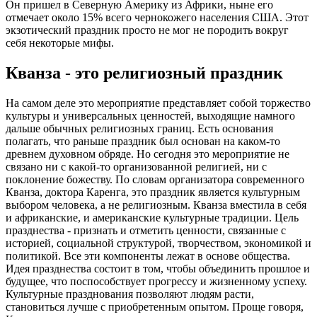
Он пришел в Северную Америку из Африки, ныне его
отмечает около 15% всего чернокожего населения США. Этот
экзотический праздник просто не мог не породить вокруг
себя некоторые мифы.
Кванза - это религиозный праздник
На самом деле это мероприятие представляет собой торжество
культуры и универсальных ценностей, выходящие намного
дальше обычных религиозных границ. Есть основания
полагать, что раньше праздник был основан на каком-то
древнем духовном обряде. Но сегодня это мероприятие не
связано ни с какой-то организованной религией, ни с
поклонение божеству. По словам организатора современного
Кванза, доктора Каренга, это праздник является культурным
выбором человека, а не религиозным. Кванза вместила в себя
и африканские, и американские культурные традиции. Цель
празднества - признать и отметить ценности, связанные с
историей, социальной структурой, творчеством, экономикой и
политикой. Все эти компоненты лежат в основе общества.
Идея празднества состоит в том, чтобы объединить прошлое и
будущее, что поспособствует прогрессу и жизненному успеху.
Культурные празднования позволяют людям расти,
становиться лучше с приобретенным опытом. Проще говоря,