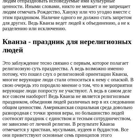
людям отпраздновать исповедуемые ими культурные
ценности. Иными словами, никто не мешает и не запрещает
людям отмечать Рождество, Хануку или что угодно вместе с
этим праздником. Наличие одного не должно стать запретом
для других. Ведь Кванза ведет людей к объединению, а не к
разделению или исключению.
Кванза - праздник для нерелигиозных
людей
Это заблуждение тесно связано с первым, которое полагает
религиозную суть празднества. А ведь возможно именно
потому, что пошел слух о религиозной ориентации Кванза,
многие верующие люди стали относиться к нему с опаской. В
свою очередь это породило мнение о том, что в мероприятии
верующие люди попросту не участвуют. А ведь в самом деле
все совсем наоборот! Ведь Кванза не является религиозным
праздником, объединяя людей различных вер в их следовании
общим ценностям. Американская социальная среда довольно
разнородная с точки зрения веры, но большинство людей
соотносят праздник с единством и тесным сотрудничеством,
не зависимо от личной религии. В результате Кванза
отмечается у христиан, мусульман, иудеев и буддистов. Все
они приветствуют основные семь принципов этого