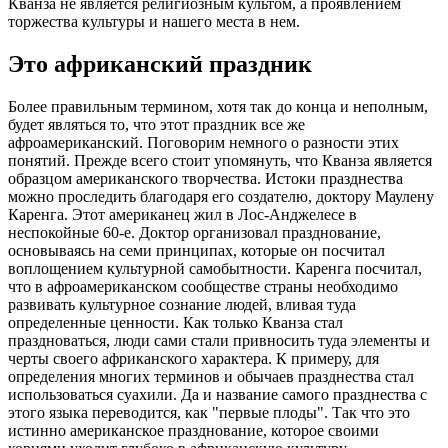
Кванза не является религиозным культом, а проявлением
торжества культуры и нашего места в нем.
Это африканский праздник
Более правильным термином, хотя так до конца и неполным,
будет являться то, что этот праздник все же
афроамериканский. Поговорим немного о разности этих
понятий. Прежде всего стоит упомянуть, что Кванза является
образцом американского творчества. Истоки празднества
можно проследить благодаря его создателю, доктору Маулену
Каренга. Этот американец жил в Лос-Анджелесе в
неспокойные 60-е. Доктор организовал празднование,
основываясь на семи принципах, которые он посчитал
воплощением культурной самобытности. Каренга посчитал,
что в афроамериканском сообществе страны необходимо
развивать культурное сознание людей, вливая туда
определенные ценности. Как только Кванза стал
праздноваться, люди сами стали привносить туда элементы и
черты своего африканского характера. К примеру, для
определения многих терминов и обычаев празднества стал
использоваться суахили. Да и название самого празднества с
этого языка переводится, как "первые плоды". Так что это
истинно американское празднование, которое своими