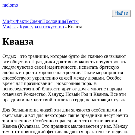
molomo
Мифы
Факты
Сленг
Пословицы
Тесты
Мифы
-
Культура и искусство
- Кванза
Кванза
Отдых - это традиции, которые будто бы тканью связывают
все общество. Праздники дают возможность почувствовать
людям чувство своей идентичности, испытать братскую
любовь и просто хорошее настроение. Такие мероприятия
способствуют укреплению связей между людьми. Особое
время для празднования - новогодняя пора. В
непосредственной близости друг от друга многие народы
отмечают Рождество, Хануку, Новый Год и Кванза. Все эти
праздники находят свой отклик в сердцах настоящих гуляк
Для большинства людей эти дни являются особенными и
светлыми, а вот для некоторых такие праздники несут нечто
таинственное. Особенно справедливо это в отношении
Кванза (Kwanzaa). Это праздник малоизвестен у нас. Между
тем этот новогодний фестиваль длится практически неделю.