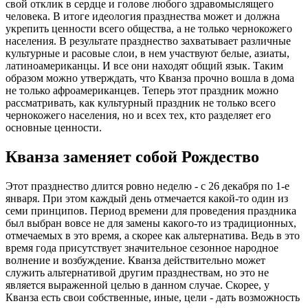
свой отклик в сердце и голове любого здравомыслящего
человека. В итоге идеология празднества может и должна
укрепить ценности всего общества, а не только чернокожего
населения. В результате празднество захватывает различные
культурные и расовые слои, в нем участвуют белые, азиаты,
латиноамериканцы. И все они находят общий язык. Таким
образом можно утверждать, что Кванза прочно вошла в дома
не только афроамериканцев. Теперь этот праздник можно
рассматривать, как культурный праздник не только всего
чернокожего населения, но и всех тех, кто разделяет его
основные ценности.
Кванза заменяет собой Рождество
Этот празднество длится ровно неделю - с 26 декабря по 1-е
января. При этом каждый день отмечается какой-то один из
семи принципов. Период времени для проведения праздника
был выбран вовсе не для замены какого-то из традиционных,
отмечаемых в это время, а скорее как альтернатива. Ведь в это
время года присутствует значительное сезонное народное
волнение и возбуждение. Кванза действительно может
служить альтернативой другим празднествам, но это не
является выраженной целью в данном случае. Скорее, у
Кванза есть свои собственные, иные, цели - дать возможность