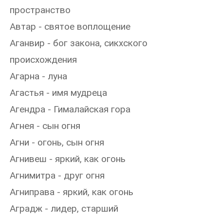
пространство
Автар - святое воплощение
Аганвир - бог закона, сикхского
происхождения
Агарна - луна
Агастья - имя мудреца
Агендра - Гималайская гора
Агнея - сын огня
Агни - огонь, сын огня
Агнивеш - яркий, как огонь
Агнимитра - друг огня
Агниправа - яркий, как огонь
Аградж - лидер, старший