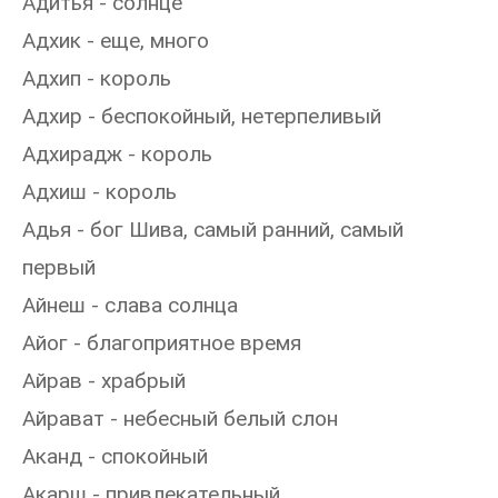
Адитья - солнце
Адхик - еще, много
Адхип - король
Адхир - беспокойный, нетерпеливый
Адхирадж - король
Адхиш - король
Адья - бог Шива, самый ранний, самый
первый
Айнеш - слава солнца
Айог - благоприятное время
Айрав - храбрый
Айрават - небесный белый слон
Аканд - спокойный
Акарш - привлекательный