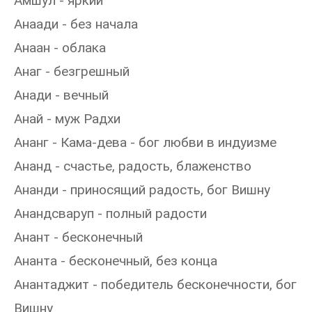
Амшул - яркий
Анаади - без начала
Анаан - облака
Анаг - безгрешный
Анади - вечный
Анай - муж Радхи
Ананг - Кама-дева - бог любви в индуизме
Ананд - счастье, радость, блаженство
Ананди - приносящий радость, бог Вишну
Анандсваруп - полный радости
Анант - бесконечный
Ананта - бесконечный, без конца
Анантаджит - победитель бесконечности, бог
Вишну