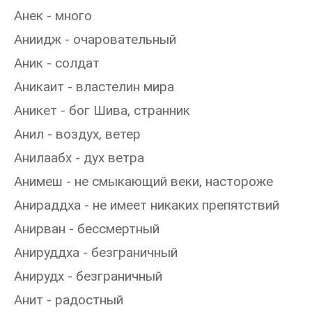
Анек - много
Аниидж - очаровательный
Аник - солдат
Аникаит - властелин мира
Аникет - бог Шива, странник
Анил - воздух, ветер
Анилаабх - дух ветра
Анимеш - не смыкающий веки, настороже
Анираддха - не имеет никаких препятствий
Анирван - бессмертный
Анируддха - безграничный
Анирудх - безграничный
Анит - радостный