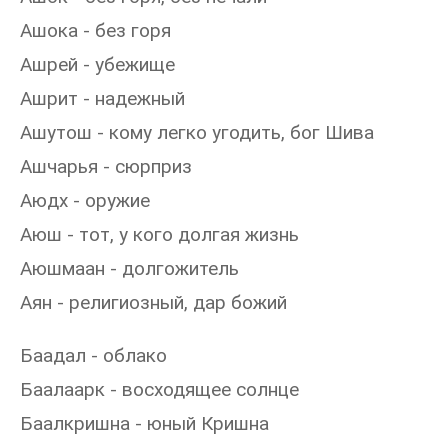
Ашока - без горя
Ашрей - убежище
Ашрит - надежный
Ашутош - кому легко угодить, бог Шива
Ашчарья - сюрприз
Аюдх - оружие
Аюш - тот, у кого долгая жизнь
Аюшмаан - долгожитель
Аян - религиозный, дар божий
Баадал - облако
Баалаарк - восходящее солнце
Баалкришна - юный Кришна