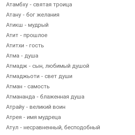
Атамбху - святая троица
Атану - бог желания
Атикш - мудрый
Атит - прошлое
Атитхи - гость
Атма - душа
Атмадж - сын, любимый душой
Атмаджьоти - свет души
Атман - самость
Атмананда - блаженная душа
Атрайу - великий воин
Атрея - имя мудреца
Атул - несравненный, бесподобный