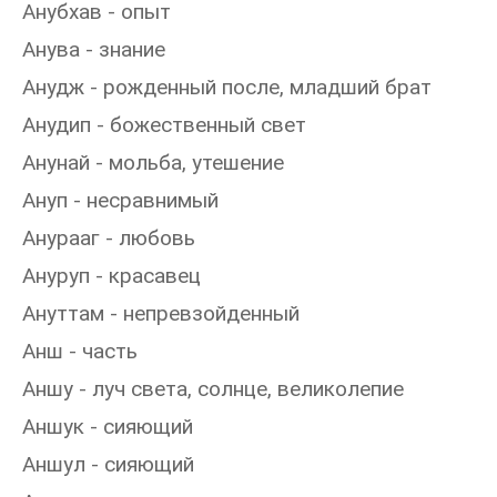
Анубхав - опыт
Анува - знание
Анудж - рожденный после, младший брат
Анудип - божественный свет
Анунай - мольба, утешение
Ануп - несравнимый
Анурааг - любовь
Ануруп - красавец
Ануттам - непревзойденный
Анш - часть
Аншу - луч света, солнце, великолепие
Аншук - сияющий
Аншул - сияющий