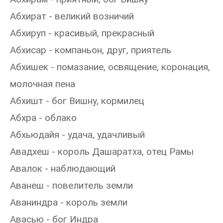
Абхират - великий возничий
Абхируп - красивый, прекрасный
Абхисар - компаньон, друг, приятель
Абхишек - помазание, освящение, коронация,
молочная пена
Абхишт - бог Вишну, кормилец
Абхра - облако
Абхьюдайя - удача, удачливый
Авадхеш - король Дашаратха, отец Рамы
Авалок - наблюдающий
Аванеш - повелитель земли
Аваниндра - король земли
Авасью - бог Индра