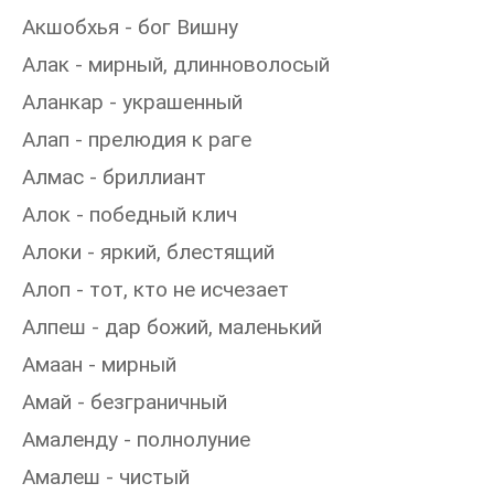
Акшобхья - бог Вишну
Алак - мирный, длинноволосый
Аланкар - украшенный
Алап - прелюдия к раге
Алмас - бриллиант
Алок - победный клич
Алоки - яркий, блестящий
Алоп - тот, кто не исчезает
Алпеш - дар божий, маленький
Амаан - мирный
Амай - безграничный
Амаленду - полнолуние
Амалеш - чистый