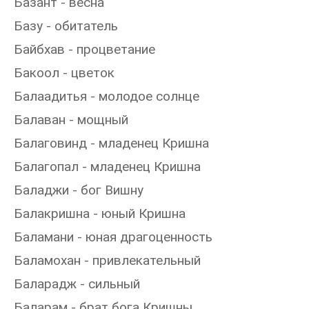
Базант - весна
Базу - обитатель
Байбхав - процветание
Бакоол - цветок
Балаадитья - молодое солнце
Балаван - мощный
Балаговинд - младенец Кришна
Балагопал - младенец Кришна
Баладжи - бог Вишну
Балакришна - юный Кришна
Баламани - юная драгоценность
Баламохан - привлекательный
Баларадж - сильный
Баларам - брат бога Кришны