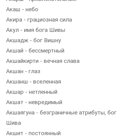
Акаш - небо
Акира - грациозная сила
Акул - имя бога Шивы
Акшадж - бог Вишну
Акшай - бессмертный
Акшайкирти - вечная слава
Акшан - глаз
Акшанш - вселенная
Акшар - нетленный
Акшат - невредимый
Акшаягуна - безграничные атрибуты, бог
Шива
Акшит - постоянный