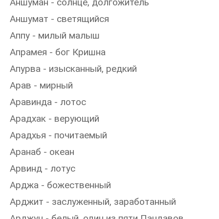
Аншуман - солнце, долгожитель
Аншумат - светящийся
Аппу - милый малыш
Апрамея - бог Кришна
Апурва - изысканный, редкий
Арав - мирный
Аравинда - лотос
Арадхак - верующий
Арадхья - почитаемый
Аранаб - океан
Арвинд - лотус
Арджа - божественный
Арджит - заслуженный, заработанный
Арджун - белый, один из пяти Пандавов