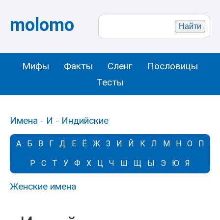
molomo
Мифы
Факты
Сленг
Пословицы
Тесты
Имена
-
И
-
Индийские
А
Б
В
Г
Д
Е
Ё
Ж
З
И
Й
К
Л
М
Н
О
П
Р
С
Т
У
Ф
Х
Ц
Ч
Ш
Щ
Ы
Э
Ю
Я
Женские имена