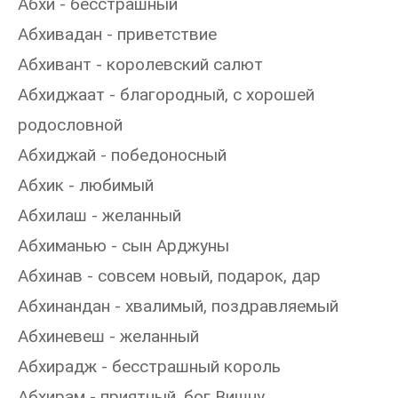
Абхи - бесстрашный
Абхивадан - приветствие
Абхивант - королевский салют
Абхиджаат - благородный, с хорошей
родословной
Абхиджай - победоносный
Абхик - любимый
Абхилаш - желанный
Абхиманью - сын Арджуны
Абхинав - совсем новый, подарок, дар
Абхинандан - хвалимый, поздравляемый
Абхиневеш - желанный
Абхирадж - бесстрашный король
Абхирам - приятный, бог Вишну