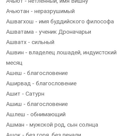
Ачьют - нетленный, имя Вишну
Ачьютан - неразрушимый
Ашвагхош - имя буддийского философа
Ашватама - ученик Дроначарьи
Ашватх - сильный
Ашвин - владелец лошадей, индуистский
месяц
Ашеш - благословение
Аширвад - благословение
Ашит - Сатурн
Ашиш - благословение
Ашлеш - обнимающий
Ашман - мужской род, сын солнца
Ашок - без горя, без печали