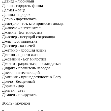
Давиде - любимый
Давин - гордость финна
Далмат - овца
Даниил - пророк
Дарио - царствовать
Деметрио - тот, кто приносит дождь
Джакомо - вытеснитель
Джанни - Бог милостив
Джаспер - несущий сокровища
Джек - Бог милостив
Джеспер - казначей
Джетмир - хорошая жизнь
Джетон - просто жизнь
Джованни - Бог милостив
Джотто - радоваться, наслаждаться
Дидрих - правитель народов
Диего - вытесняющий
Доминик - принадлежность к Богу
Дончо - бесценный
Дориан - дар
Дритан - свет
Дэмиен - приручить
Жюль - молодой