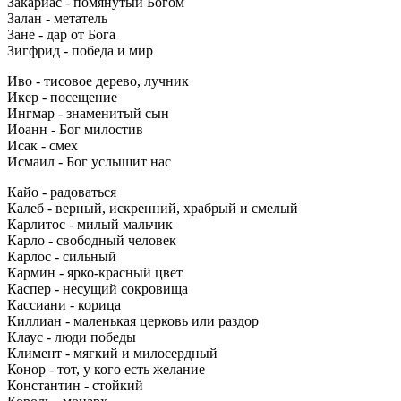
Закариас - помянутый Богом
Залан - метатель
Зане - дар от Бога
Зигфрид - победа и мир
Иво - тисовое дерево, лучник
Икер - посещение
Ингмар - знаменитый сын
Иоанн - Бог милостив
Исак - смех
Исмаил - Бог услышит нас
Кайо - радоваться
Калеб - верный, искренний, храбрый и смелый
Карлитос - милый мальчик
Карло - свободный человек
Карлос - сильный
Кармин - ярко-красный цвет
Каспер - несущий сокровища
Кассиани - корица
Киллиан - маленькая церковь или раздор
Клаус - люди победы
Климент - мягкий и милосердный
Конор - тот, у кого есть желание
Константин - стойкий