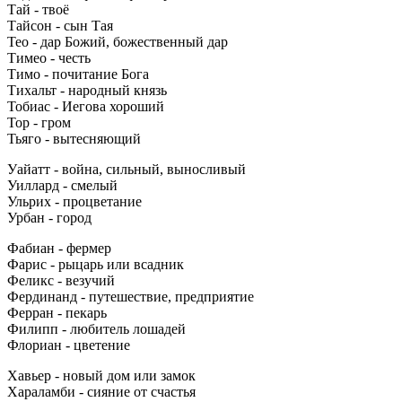
Тай - твоё
Тайсон - сын Тая
Тео - дар Божий, божественный дар
Тимео - честь
Тимо - почитание Бога
Тихальт - народный князь
Тобиас - Иегова хороший
Тор - гром
Тьяго - вытесняющий
Уайатт - война, сильный, выносливый
Уиллард - смелый
Ульрих - процветание
Урбан - город
Фабиан - фермер
Фарис - рыцарь или всадник
Феликс - везучий
Фердинанд - путешествие, предприятие
Ферран - пекарь
Филипп - любитель лошадей
Флориан - цветение
Хавьер - новый дом или замок
Хараламби - сияние от счастья