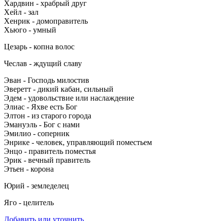
Хардвин - храбрый друг
Хейл - зал
Хенрик - домоправитель
Хьюго - умный
Цезарь - копна волос
Чеслав - ждущий славу
Эван - Господь милостив
Эверетт - дикий кабан, сильный
Эдем - удовольствие или наслаждение
Элиас - Яхве есть Бог
Элтон - из старого города
Эмануэль - Бог с нами
Эмилио - соперник
Энрике - человек, управляющий поместьем
Энцо - правитель поместья
Эрик - вечный правитель
Этьен - корона
Юрий - земледелец
Яго - целитель
Добавить или уточнить