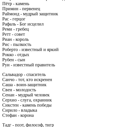
Пётр - камень
Примин - первенец
Раймонд - мудрый защитник
Рас - герцог
Рафаль - Бог исцелил
Реми - гребец
Ретт - совет
Риан - король
Рис - пылкость
Роберто - известный и яркий
Рокко - отдых
Рубен - сын
Руи - известный правитель
Сальвадор - спаситель
Санчо - тот, кто искренен
Саша - воин-защитник
Свен - молодость
Сенан - мудрый человек
Серхио - слуга, охранник
Сикстен - камень победы
Сирило - владыка
Стефан - корона
Тадг - поэт, философ, тигр