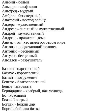
Альбин - белый
Альваро - эльф-воин
Альфред - мудрый
Амброс - бессмертный
Анатолий - восход солнца
Андерс - мужественный
Андреас - сильный и мужественный
Андрей - мужественный
Андрин - правитель дома
Аннар - тот, кто является отцом мира
Антон - процветающий человек
Антонио - бесценный
Антуан - бесценный
Аполлон - разрушитель
Базили - царственный
Басмус - королевский
Батист - погружение
Бенито - благословенный
Бенце - завоевать
Бернардино - храбрый, как медведь
Бо - красивый
Боаз - быстрый
Богдан - Божий дар
Борис - бой или битва