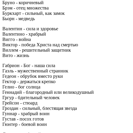
Бруно - коричневый
Брэм - отец множества
Буркхарт - сильный, как замок
Бьорн - медведь
Валентин - сила и здоровье
Валентино - храбрый
Вигго - война
Виктор - победа Христа над смертью
Виллем - решительный защитник
Вито - жизнь
Габрион - Бог - наша сила
Гаэль - мужественный странник
Гедеон - обрубок вместо руки
Гектор - держаться крепко
Гелио - бог солнца
Геннадий - благородный или великодушный
Гргур - бдительный человек
Грейсон - стюард
Гроздан - сильный, блестящая звезда
Гуннар - храбрый воин
Густав - посох готов
Гюнтер - боевой воин