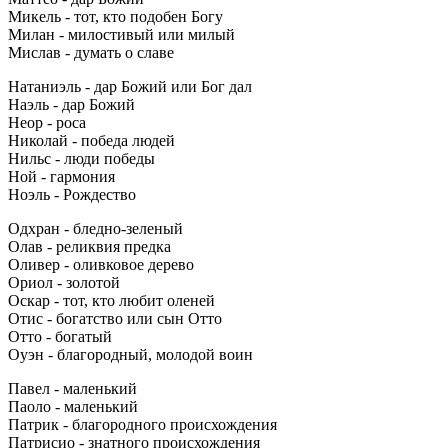
Микель - тот, кто подобен Богу
Милан - милостивый или милый
Мислав - думать о славе
Натаниэль - дар Божий или Бог дал
Наэль - дар Божий
Неор - роса
Николай - победа людей
Нильс - люди победы
Ной - гармония
Ноэль - Рождество
Одхран - бледно-зеленый
Олав - реликвия предка
Оливер - оливковое дерево
Ориол - золотой
Оскар - тот, кто любит оленей
Отис - богатство или сын Отто
Отто - богатый
Оуэн - благородный, молодой воин
Павел - маленький
Паоло - маленький
Патрик - благородного происхождения
Патрисио - знатного происхождения