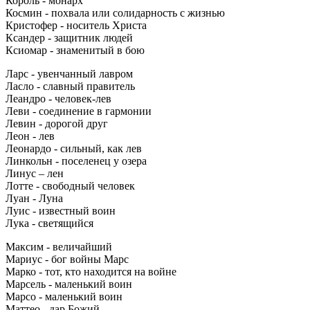
Король - монарх
Космин - похвала или солидарность с жизнью
Кристофер - носитель Христа
Ксандер - защитник людей
Ксиомар - знаменитый в бою
Ларс - увенчанный лавром
Ласло - славный правитель
Леандро - человек-лев
Леви - соединение в гармонии
Левин - дорогой друг
Леон - лев
Леонардо - сильный, как лев
Линкольн - поселенец у озера
Линус – лен
Лотте - свободный человек
Луан - Луна
Луис - известный воин
Лука - светящийся
Максим - величайший
Мариус - бог войны Марс
Марко - тот, кто находится на войне
Марсель - маленький воин
Марсо - маленький воин
Маттео - дар Божий