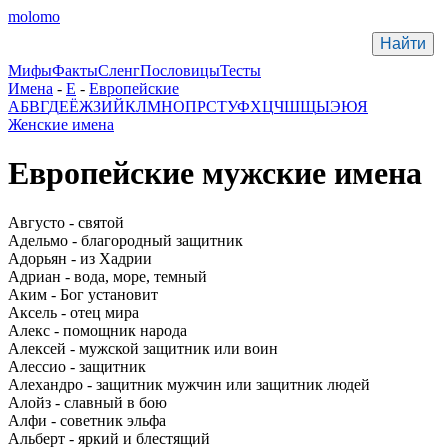
molomo
Мифы
Факты
Сленг
Пословицы
Тесты
Имена
-
Е
-
Европейские
А
Б
В
Г
Д
Е
Ё
Ж
З
И
Й
К
Л
М
Н
О
П
Р
С
Т
У
Ф
Х
Ц
Ч
Ш
Щ
Ы
Э
Ю
Я
Женские имена
Европейские мужские имена
Августо - святой
Адельмо - благородный защитник
Адорьян - из Хадрии
Адриан - вода, море, темный
Аким - Бог установит
Аксель - отец мира
Алекс - помощник народа
Алексей - мужской защитник или воин
Алессио - защитник
Алехандро - защитник мужчин или защитник людей
Алойз - славный в бою
Алфи - советник эльфа
Альберт - яркий и блестящий