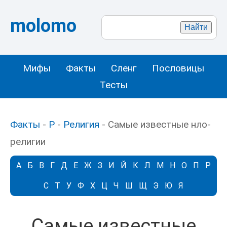
molomo
Мифы
Факты
Сленг
Пословицы
Тесты
Факты
-
Р
-
Религия
- Самые известные нло-
религии
А
Б
В
Г
Д
Е
Ж
З
И
Й
К
Л
М
Н
О
П
Р
С
Т
У
Ф
Х
Ц
Ч
Ш
Щ
Э
Ю
Я
Самые известные