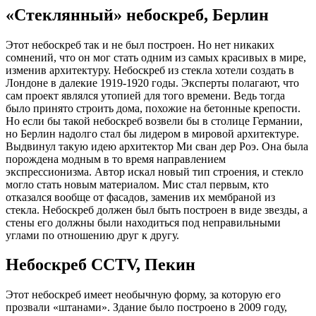
«Стеклянный» небоскреб, Берлин
Этот небоскреб так и не был построен. Но нет никаких
сомнений, что он мог стать одним из самых красивых в мире,
изменив архитектуру. Небоскреб из стекла хотели создать в
Лондоне в далекие 1919-1920 годы. Эксперты полагают, что
сам проект являлся утопией для того времени. Ведь тогда
было принято строить дома, похожие на бетонные крепости.
Но если бы такой небоскреб возвели бы в столице Германии,
но Берлин надолго стал бы лидером в мировой архитектуре.
Выдвинул такую идею архитектор Ми сван дер Роэ. Она была
порождена модным в то время направлением
экспрессионизма. Автор искал новый тип строения, и стекло
могло стать новым материалом. Мис стал первым, кто
отказался вообще от фасадов, заменив их мембраной из
стекла. Небоскреб должен был быть построен в виде звезды, а
стены его должны были находиться под неправильными
углами по отношению друг к другу.
Небоскреб CCTV, Пекин
Этот небоскреб имеет необычную форму, за которую его
прозвали «штанами». Здание было построено в 2009 году,