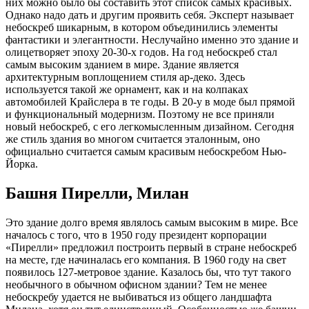
них можно было бы составить этот список самых красивых.
Однако надо дать и другим проявить себя. Эксперт называет
небоскреб шикарным, в котором объединились элементы
фантастики и элегантности. Неслучайно именно это здание и
олицетворяет эпоху 20-30-х годов. На год небоскреб стал
самым высоким зданием в мире. Здание является
архитектурным воплощением стиля ар-деко. Здесь
используется такой же орнамент, как и на колпаках
автомобилей Крайслера в те годы. В 20-у в моде был прямой
и функциональный модернизм. Поэтому не все приняли
новый небоскреб, с его легкомысленным дизайном. Сегодня
же стиль здания во многом считается эталонным, оно
официально считается самым красивым небоскребом Нью-
Йорка.
Башня Пирелли, Милан
Это здание долго время являлось самым высоким в мире. Все
началось с того, что в 1950 году президент корпорации
«Пирелли» предложил построить первый в стране небоскреб
на месте, где начиналась его компания. В 1960 году на свет
появилось 127-метровое здание. Казалось бы, что тут такого
необычного в обычном офисном здании? Тем не менее
небоскребу удается не выбиваться из общего ландшафта