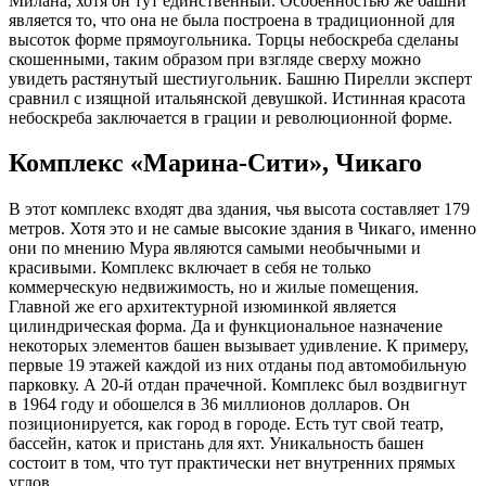
Милана, хотя он тут единственный. Особенностью же башни
является то, что она не была построена в традиционной для
высоток форме прямоугольника. Торцы небоскреба сделаны
скошенными, таким образом при взгляде сверху можно
увидеть растянутый шестиугольник. Башню Пирелли эксперт
сравнил с изящной итальянской девушкой. Истинная красота
небоскреба заключается в грации и революционной форме.
Комплекс «Марина-Сити», Чикаго
В этот комплекс входят два здания, чья высота составляет 179
метров. Хотя это и не самые высокие здания в Чикаго, именно
они по мнению Мура являются самыми необычными и
красивыми. Комплекс включает в себя не только
коммерческую недвижимость, но и жилые помещения.
Главной же его архитектурной изюминкой является
цилиндрическая форма. Да и функциональное назначение
некоторых элементов башен вызывает удивление. К примеру,
первые 19 этажей каждой из них отданы под автомобильную
парковку. А 20-й отдан прачечной. Комплекс был воздвигнут
в 1964 году и обошелся в 36 миллионов долларов. Он
позиционируется, как город в городе. Есть тут свой театр,
бассейн, каток и пристань для яхт. Уникальность башен
состоит в том, что тут практически нет внутренних прямых
углов.