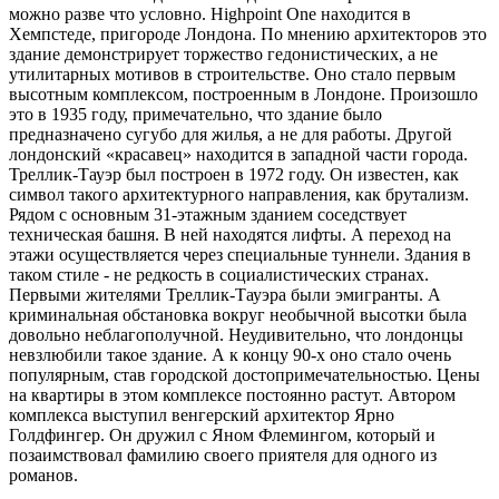
можно разве что условно. Highpoint One находится в
Хемпстеде, пригороде Лондона. По мнению архитекторов это
здание демонстрирует торжество гедонистических, а не
утилитарных мотивов в строительстве. Оно стало первым
высотным комплексом, построенным в Лондоне. Произошло
это в 1935 году, примечательно, что здание было
предназначено сугубо для жилья, а не для работы. Другой
лондонский «красавец» находится в западной части города.
Треллик-Тауэр был построен в 1972 году. Он известен, как
символ такого архитектурного направления, как брутализм.
Рядом с основным 31-этажным зданием соседствует
техническая башня. В ней находятся лифты. А переход на
этажи осуществляется через специальные туннели. Здания в
таком стиле - не редкость в социалистических странах.
Первыми жителями Треллик-Тауэра были эмигранты. А
криминальная обстановка вокруг необычной высотки была
довольно неблагополучной. Неудивительно, что лондонцы
невзлюбили такое здание. А к концу 90-х оно стало очень
популярным, став городской достопримечательностью. Цены
на квартиры в этом комплексе постоянно растут. Автором
комплекса выступил венгерский архитектор Ярно
Голдфингер. Он дружил с Яном Флемингом, который и
позаимствовал фамилию своего приятеля для одного из
романов.