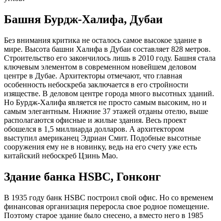
Башня Бурдж-Халифа, Дубаи
Без внимания критика не осталось самое высокое здание в
мире. Высота башни Халифа в Дубаи составляет 828 метров.
Строительство его закончилось лишь в 2010 году. Башня стала
ключевым элементом в современном новейшем деловом
центре в Дубае. Архитекторы отмечают, что главная
особенность небоскреба заключается в его стройности
изяществе. В деловом центре города много высотных зданий.
Но Бурдж-Халифа является не просто самым высоким, но и
самым элегантным. Нижние 37 этажей отданы отелю, выше
располагаются офисные и жилые здания. Весь проект
обошелся в 1,5 миллиарда долларов. А архитектором
выступил американец Эдриан Смит. Подобные высотные
сооружения ему не в новинку, ведь на его счету уже есть
китайский небоскреб Цзинь Мао.
Здание банка HSBC, Гонконг
В 1935 году банк HSBC построил свой офис. Но со временем
финансовая организация переросла свое родное помещение.
Поэтому старое здание было снесено, а вместо него в 1985