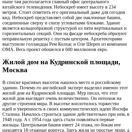
ныне там располагается главный офис центрального
китайского телевидения. Небоскреб имеет высоту в 234
метров. Стоит отметить его оригинальный даже для сегодня
вид. Небоскреб представляет собой две наклонные башни,
соединенные сверху и снизу угловатыми блоками. Здание
является кольцеобразной структурой из пяти вертикальных и
горизонтальных секций. Они на фасаде небоскреба образуют
неправильную решетку с пустым центром. Архитекторами
выступили голландцы Рем Колхас и Оле Шерен из компании
OMA. Весь проект обошелся в 600 миллионов евро.
Жилой дом на Кудринской площади,
Москва
В списке красивых высоток нашлось место и российскому
зданию. Почему-то английский эксперт выделил именно этот
жилой дом на Кудринской площади. Мур писал, что этот
жилой дом выглядит очень величественно. Он непохож на
другие строения мира. В высотке воплотилось торжество
идей и уверенность в своих коммунистических идеях Иосифа
Сталина. Началось строиться здание действительно при нем, в
1948 году. А с 1954 года здесь стали появляться первые
жильцы. Центральная башня имеет 24 этажа, по бокам нее
находятся 18-этажные корпуса. Здесь жили не простые люди, а