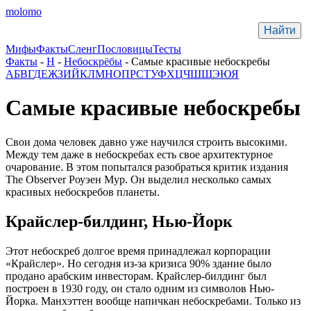
molomo
Мифы
Факты
Сленг
Пословицы
Тесты
Факты
-
Н
-
Небоскрёбы
- Самые красивые небоскребы
А
Б
В
Г
Д
Е
Ж
З
И
Й
К
Л
М
Н
О
П
Р
С
Т
У
Ф
Х
Ц
Ч
Ш
Щ
Э
Ю
Я
Самые красивые небоскребы
Cвои дома человек давно уже научился строить высокими.
Между тем даже в небоскребах есть свое архитектурное
очарование. В этом попытался разобраться критик издания
The Observer Роуэен Мур. Он выделил несколько самых
красивых небоскребов планеты.
Крайслер-билдинг, Нью-Йорк
Этот небоскреб долгое время принадлежал корпорации
«Крайслер». Но сегодня из-за кризиса 90% здание было
продано арабским инвесторам. Крайслер-билдинг был
построен в 1930 году, он стало одним из символов Нью-
Йорка. Манхэттен вообще напичкан небоскребами. Только из