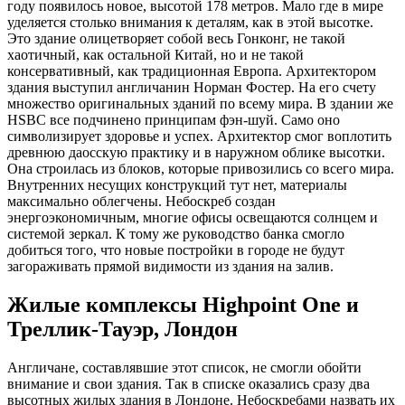
году появилось новое, высотой 178 метров. Мало где в мире
уделяется столько внимания к деталям, как в этой высотке.
Это здание олицетворяет собой весь Гонконг, не такой
хаотичный, как остальной Китай, но и не такой
консервативный, как традиционная Европа. Архитектором
здания выступил англичанин Норман Фостер. На его счету
множество оригинальных зданий по всему мира. В здании же
HSBC все подчинено принципам фэн-шуй. Само оно
символизирует здоровье и успех. Архитектор смог воплотить
древнюю даосскую практику и в наружном облике высотки.
Она строилась из блоков, которые привозились со всего мира.
Внутренних несущих конструкций тут нет, материалы
максимально облегчены. Небоскреб создан
энергоэкономичным, многие офисы освещаются солнцем и
системой зеркал. К тому же руководство банка смогло
добиться того, что новые постройки в городе не будут
загораживать прямой видимости из здания на залив.
Жилые комплексы Highpoint One и
Треллик-Тауэр, Лондон
Англичане, составлявшие этот список, не смогли обойти
внимание и свои здания. Так в списке оказались сразу два
высотных жилых здания в Лондоне. Небоскребами назвать их