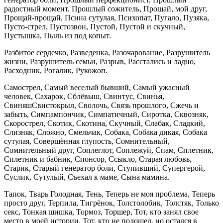
радостный момент, Прошлый сожитель, Прощай, мой друг,
Прощай-прощай, Псина сутулая, Психопат, Пугало, Пузяка,
Пусто-стрел, Пустозвон, Пустой, Пустой и скучный,
Пустышка, Пыль из под копыт.
Разбитое сердечко, Разведенка, Разочарование, Разрушитель
жизни, Разрушитель семьи, Разрыв, Расстались и ладно,
Расходник, Рогалик, Рукожоп.
Самострел, Самый веселый бывший, Самый ужасный
человек, Сахарок, Сблёвыш, Свинтус, Свинья,
СвиняшСвистокрыл, Сволочь, Связь прошлого, Сжечь и
забыть, Симпампончик, Симпатичный, Сиротка, Сквозняк,
Скорострел, Скотик, Скотина, Скучный, Слабак, Сладкий,
Слизняк, Сложно, Смельчак, Собака, Собака дикая, Собака
сутулая, Совершённая глупость, Сомнительный,
Сомнительный друг, Соплеглот, Соплежуй, Спам, Сплетник,
Сплетник и бабник, Спонсор, Ссыкло, Старая любовь,
Старик, Старый генератор боли, Ступивший, Супергерой,
Суслик, Сутулый, Съехал к маме, Сына мамина.
Тапок, Тварь Голодная, Тень, Теперь не моя проблема, Теперь
просто друг, Терпила, Тигрёнок, Толстолобик, Толстяк, Только
секс, Тонкая шишка, Тормоз, Торшер, Тот, кто занял свое
место в моей истории, Тот, кто не подошел, но остался в