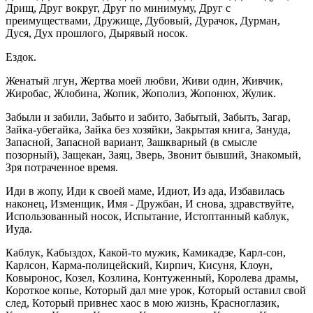
Дрищ, Друг вокруг, Друг по минимуму, Друг с
преимуществами, Дружище, Дубовый, Дурачок, Дурман,
Дуся, Дух прошлого, Дырявый носок.
Ездок.
Женатый лгун, Жертва моей любви, Живи один, Живчик,
Жиробас, Жлобина, Жопик, Жополиз, Жопонюх, Жулик.
Забыли и забили, Забыто и забито, Забытый, Забыть, Загар,
Зайка-убегайка, Зайка без хозяйки, Закрытая книга, Зануда,
Запасной, Запасной вариант, Зашкварный (в смысле
позорный), Защекан, Заяц, Зверь, Звонит бывший, Знакомый,
Зря потраченное время.
Иди в жопу, Иди к своей маме, Идиот, Из ада, Избавилась
наконец, Изменщик, Имя - Дружбан, И снова, здравствуйте,
Использованный носок, Испытание, Истоптанный каблук,
Иуда.
Каблук, Кабыздох, Какой-то мужик, Камикадзе, Карл-сон,
Карлсон, Карма-полицейский, Кирпич, Кисуня, Клоун,
Ковыронос, Козел, Козлина, Контуженный, Королева драмы,
Короткое копье, Который дал мне урок, Который оставил свой
след, Который привнес хаос в мою жизнь, Красноглазик,