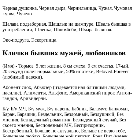
Черная душонка, Черная дыра, Чернильница, Чужая, Чумовая
курва, Чучело.
Шалава подзаборная, Шашлык на шампуре, Шваль бывшая в
употреблении, Шлепка, Шлюхбеби, Шмара бывшая.
Экс-подруга, Эскортница.
Клички бывших мужей, любовников
(Имя) - Тормоз, 5 лет жизни, 8 см смеха, 9 см счастья, 17-ый,
20 секунд полет нормальный, 50% ипотеки, Beloved-Forever
(любимый навеки).
Абонент сдох, Абьюзер (издевается над близкими людьми,
насилие), Алименты, Альфонс, Американский пирог, Антон-
гандон, Аривидерчи.
Б/у, Б/у МЧ, Б/у муж, Б/у парень, Бабник, Баламут, Банкомат,
Баран, Барашик, Бездельник, Бездомный, Бездушный, Без
мнения, Безнадежный романтик, Безнадежный случай, Без
своего мнения, Бесполезный МЧ, Беспризорник,
Бесхребетный, Больше не актуально, Больше не верю тебе,
Больше не люблю, Больше не мой пупсик, Бред Пит (намек