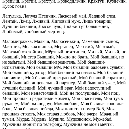
Крепыш, Кретин, Крехтун, Крокодильчик, Кряхтун, Кузнечик,
Кусок говна.
Лапулька, Лапуля Птенчик, Ласковый май, Ледяной след,
Лентяй, Лжец, Лживый, Липовый муж, Лишь товарищ,
Лучший бывший, Лысое чудо, Любви тут больше нет,
Любимый, Любовный мертвец.
Малометражка, Малыш, Малюсенький, Маменькин сынок,
Маятник, Мелкая шишка, Мерзавец, Мерзкий, Мёртвый,
Мёртвый отстойник, Мёртвый пехотинец, Милый, Милый, но
бывший, Мистер Бывший, Можно не брать, Мой бывший, но
не забытый, Мой бывший-вредитель, Мой бывший-
испытание, Мой бывший МЧ, Мой бывший баловень судьбы,
Мой бывший куратор, Мой бывший на память, Мой бывший
наставник, Мой бывший прекрасный, Мой бывший соратник,
Мой бывший танцевальный партнер, Мой бывший ужас, Мой
лучший бывший, Мой лучший враг, Мой недоступный
бывший, Мой ненастоящий, Мой не послушный, Мой поц,
Мой прошлый радостный момент, Мой спаситель, Мой туз в
рукавем, Мой экс-недруг, Моя-любовь, Моя бывшая головная
боль, Моя бывшая победа, Моя попытка номер № 5, Моя
прошлая страсть, Моя старая любовь, Моё вчера, Мрачный
туман, Мудак, Мудень, Мудило, Мудозвонок, Мужебаб,
Мужчина звонит по телефону, Мужчина не моей мечты,