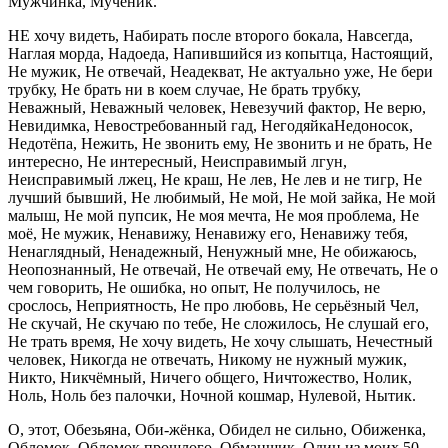
Мужчинка, Мученик.
НЕ хочу видеть, Набирать после второго бокала, Навсегда,
Наглая морда, Надоеда, Напившийся из копытца, Настоящий,
Не мужик, Не отвечай, Неадекват, Не актуально уже, Не бери
трубку, Не брать ни в коем случае, Не брать трубку,
Неважный, Неважный человек, Невезучий фактор, Не верю,
Невидимка, Невостребованный гад, НегодяйкаНедоносок,
Недотёпа, Нежить, Не звонить ему, Не звонить и не брать, Не
интересно, Не интересный, Неисправимый лгун,
Неисправимый лжец, Не краш, Не лев, Не лев и не тигр, Не
лучший бывший, Не любимый, Не мой, Не мой зайка, Не мой
малыш, Не мой пупсик, Не моя мечта, Не моя проблема, Не
моё, Не мужик, Ненавижу, Ненавижу его, Ненавижу тебя,
Ненаглядный, Ненадежный, Ненужный мне, Не обижаюсь,
Неопознанный, Не отвечай, Не отвечай ему, Не отвечать, Не о
чем говорить, Не ошибка, но опыт, Не получилось, не
срослось, Неприятность, Не про любовь, Не серьёзный Чел,
Не скучай, Не скучаю по тебе, Не сложилось, Не слушай его,
Не трать время, Не хочу видеть, Не хочу слышать, Нечестный
человек, Никогда не отвечать, Никому не нужный мужик,
Никто, Никчёмный, Ничего общего, Ничтожество, Нолик,
Ноль, Ноль без палочки, Ночной кошмар, Нулевой, Нытик.
О, этот, Обезьяна, Оби-жёнка, Обидел не сильно, Обиженка,
Обломок, Обломок прошлого, Обманщик, Один из моих 50