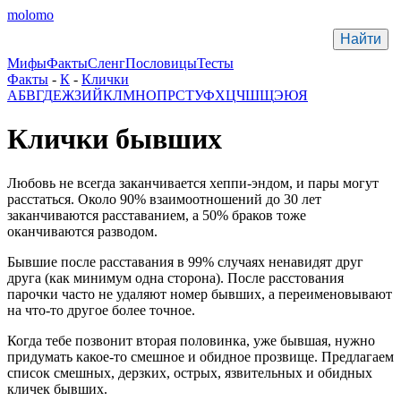
molomo
Мифы
Факты
Сленг
Пословицы
Тесты
Факты
-
К
-
Клички
А
Б
В
Г
Д
Е
Ж
З
И
Й
К
Л
М
Н
О
П
Р
С
Т
У
Ф
Х
Ц
Ч
Ш
Щ
Э
Ю
Я
Клички бывших
Любовь не всегда заканчивается хеппи-эндом, и пары могут
расстаться. Около 90% взаимоотношений до 30 лет
заканчиваются расставанием, а 50% браков тоже
оканчиваются разводом.
Бывшие после расставания в 99% случаях ненавидят друг
друга (как минимум одна сторона). После расстования
парочки часто не удаляют номер бывших, а переименовывают
на что-то другое более точное.
Когда тебе позвонит вторая половинка, уже бывшая, нужно
придумать какое-то смешное и обидное прозвище. Предлагаем
список смешных, дерзких, острых, язвительных и обидных
кличек бывших.