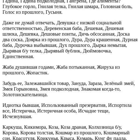
Гадина, Гадина подколодная, Гангрена, Где алименты?
Глубокое горло, Гнилая телка, Гнилая шмара, Головная боль,
Голос из прошлого, Гусыня.
Даже не думай отвечать, Девушка с низкой социальной
ответственностью, Деревенская баба, Дешевая, Дешевая
шлюха, Дешевка, Дешовые понты, Дичь обсосанная, Доска
два соска, Доярка из прошлого, Дура, Дура крашенная, Дурная
баба, Дурочка выбывшая, Дух прошлого, Дырка немытая,
Дырявая б/у телка, Дырявый бублик, Дюймовочка,
Единственная.
Жаба душившая годами, Жаба потыканная, Жируха из
прошлого, Жопастик.
Забудь ее, Залежавшийся товар, Зануда, Зараза, Зелёный змей,
Змея Горыновна, Змея подколодная, Знакомая когда-то,
Золотоискательница.
Идиотка бывшая, Использованный презерватив, Испортила
все, Истеричка, Истеричная особа, Исчадие тещи,
Исчезнувшая.
Каркуша, Кикимора, Коза, Коза драная, Колхозница б/у,
Корова, Корова толстая, Кошмар из прошлого, Кошмарный
сон, Красотуля, Крикунья, Крыса, Кумарь, Кунг фу падла.