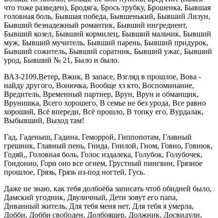
что тоже разведен), Бродяга, Брось трубку, Брошенка, Бывшая
головная боль, Бывшая победа, Бывшенький, Бывший Лизун,
Бывший безнадежный романтик, Бывший ингредиент,
Бывший козел, Бывший кормилец, Бывший мальчик, Бывший
муж, Бывший мучитель, Бывший парень, Бывший придурок,
Бывший сожитель, Бывший соратник, Бывший ужас, Бывший
урод, Бывший № 21, Было и было.
ВАЗ-2109,Ветер, Вжик, В запасе, Взгляд в прошлое, Вова -
найду другого, Вонючка, Вообще хз кто, Воспоминание,
Вредитель, Временный партнер, Врун, Врун и обманщик,
Врунишка, Всего хорошего, В семье не без урода, Все равно
хороший, Всё впереди, Всё прошло, В топку его, Вурдалак,
Выбывший, Выход там!
Гад, Гаденыш, Гадина, Геморрой, Гиппопотам, Главный
грешник, Главный пень, Гнида, Гнилой, Гном, Говно, Говнюк,
Годяй,, Головная боль, Голос издалека, Голубок, Голубочек,
Гондонио, Гори оно все огнем, Грустный пингвин, Грязное
прошлое, Грязь, Грязь из-под ногтей, Гусь.
Даже не знаю, как тебя долбоёба записать чтоб обидней было,
Дамский угодник, Двуличный, Дети зовут его папа,
Диванный житель, Для тебя меня нет, Для тебя я умерла,
Добби, Добби свободен, Долбоящер, Должник, Досвидули,