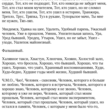
сердце, Тот, кто не подходит, Тот, кто никогда не забудет меня,
Тот, кто стал моим мучителем, Тот, кто ушел, но не сломил
меня, Тот, кто ушелм, Тот, кто ушел в историю, Транжира,
Трепло, Трус, Тряпка, Туз в рукаве, Тупорылое мачо, Ты мне
не нужен, Тяп-ляп.
Увидимся, Удавка на шее, Удалить, Удобный парень, Ужасный
человек, Уже в прошлом, Умник, Унизительная запись, Ура,
Урод бывший, Уродец, Утырок, Ушел, но не забыт, Ушел -
уходи, Ушлепок майонезный.
Фальшивый.
Халявное такси, Хвастун, Хлюпчик, Хозяин, Холостой залп,
Хорошо, что бросила, Хорошо, что бывший, Хорошо, что ты
ушел, Хорошо, что ушёл, Хранимый воспоминаниями, Худи,
Худо-бедно, Худшие годы моей жизни, Худший бывший.
Ч.М.О., Чао!, Человек - сквозняк, Человек, которого я больше
не люблю, Человек, которого я встречала, Человек, которого я
хорошо знаю, Человек, которому я не звоню, Человек,
которому я уже не верю, Человек, который стал моим
прошлым, Человек, который стал моим экспериментом,
Человек, который стал прошлым, Человек, который ушел, но
остался в памяти, Человек, с которым у меня было что-то,