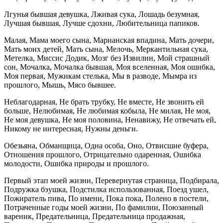
Лгунья бывшая девушка, Лживая сука, Лошадь безумная,
Лучшая бывшая, Лучше сдохни, Любительница папиков.
Малая, Мама моего сына, Марианская впадина, Мать дочери,
Мать моих детей, Мать сына, Мелочь, Меркантильная сука,
Метелка, Миссис Додик, Мозг без Извилин, Мой страшный
сон, Мочалка, Мочалка бывшая, Моя вселенная, Моя ошибка,
Моя первая, Мужикам стелька, Мы в разводе, Мымра из
прошлого, Мышь, Мясо бывшее.
Неблагодарная, Не брать трубку, Не вместе, Не звонить ей
больше, Нелюбимая, Не любимая кобыла, Не милая, Не моя,
Не моя девушка, Не моя половина, Ненавижу, Не отвечать ей,
Никому не интересная, Нужны деньги.
Обезьяна, Обманщица, Одна особа, Оно, Отвисшие буфера,
Отношения прошлого, Отрицательно одаренная, Ошибка
молодости, Ошибка природы и прошлого.
Первый этап моей жизни, Перевернутая страница, Подбирала,
Подружка бэушка, Подстилка использованная, Поезд ушел,
Пожиратель пива, По имени, Пока пока, Полено в постели,
Потраченные годы моей жизни, По фамилии, Поюзанный
вареник, Предательница, Предательница продажная,