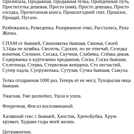
Прилипала, Продажная, Продажная телка, Пройденный путь,
Проститутка дешевая, Просто (имя), Просто девушка, Просто
соседка, Прочитанная книга, Прошлогодний снег, Прошлое,
Прощай, Пугало.
Разбежались, Разведенка, Разорванное очко, Расстались, Рука
Жопка.
СПАМ от бывшей, Свиноматка бывшая, Свинья, Своей
3,14ды не хозяйка, Сволочь, Сдохни, но не отвечай, Селедка
вонючая, Силикон, Сиська, Скучная, Слабачка, Собака дикая,
Содержанка и куртизанка продажная, Соска, Соска бывшая,
Сплетница, Стерва, Стервозная женщина, Сто несчастий,
Супер падла, Супруженька, Сутулая, Сучка бывшая, Сыкуха.
Телка отодранная 1000 раз, Теперь её не могу, Тупорылая овца
бывшая.
Ужасная, Уже разлюбил, Ушла и ушла.
Фееричная, Фея из воспоминаний.
Халявный секс с бывшей, Хвостик, ХреноБубка, Хрум-
хрумыч, Худшие годы моей жизни.
Цитрамончик.