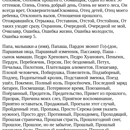
оттенков, Олень, Олень добрый день, Олень не моего леса, Он
всегда врет, ОсквернительмОскомина, Отец детей, Отец моего
ребенка, Отклонить вызов, Отношения прошлого,
Отожравшийся, Отрыжка, Отставник, Отстой, Отстойник, От
таких уходят сразу, Охранник, Очередной, Очередной не мой,
Очкозавр, Ошибка, Ошибка жизни, Ошибка молодости,
Ошибка номер 5.
Папа, малышки-а (имя), Папаша, Пардон звонит Го)-(дон,
Паршивая овца, Паршивый изменник, Пассажир, Паша -
сынок мамаши, Педро Хренович, Педро Хуанович, Пеньтюх,
Пердун, Перебежчик, Персик, Пес бездомный, Петух,
Печалька, Пилотник, Плательщик алиментов, Плешезавр,
Плохой человечек, Побирушка, Повелитель, Подзаборный,
Подлец, Подопытный кролик, Подставной змеюка, Поезд
ушёл, Покемон, Полный ноль, Поросёночек, Последний заряд
батареи, Посмешище, Потерянное время, Поюзанный,
Поёрзанный, Предатель, Предательство, Привет из прошлого,
Призрак, Причина моих слез, Приятное воспоминание,
Приятно оставаться, Продажный, Проехали этот случай,
Пройденный этап, Пропажа, Просто Сережа (имя указать
нужное), Просто друг, Противный, Проходимец, Проходящий,
Прошлая страничка, Прошлая страсть, Прошлогодний снег,
Прошлое, Прошлое, но не забытое, Прошлый, Прошлый
генератор боли, Прошлый перфекционист, Прошлый