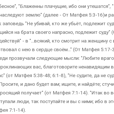
есное", "Блаженны плачущие, ибо они утешатся",
 наследуют землю" (далее - От Матфея 5:3-16)и 
к заповедь "Не убивай, кто же убьёт, подлежит су
щийся на брата своего напрасно, подлежит суду" 
действуй" - в "…всякий, кто смотрит на женщину с
вовал с нею в сердце своём…" (От Матфея 5:17-3
еди прозвучали следующие мысли: "Любите враго
проклинающих вас, благотоворите ненавидящим ва
 (от Матфея 5:38-48; 6:1-8), "Не судите, да не су
Просите, и дано будет вам; ищите, и найдёте; стуч
росящий получает" (от Матфея 7:1-14). "Итак во в
тупали люди, так поступайте и вы с ними; ибо в эт
фея 7:1-14).