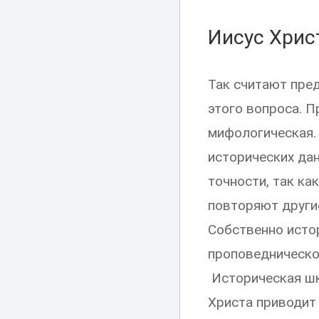
Иисус Хрис
Так считают пре
этого вопроса. П
мифологическая.
исторических дан
точности, так ка
повторяют други
Собственно истор
проповеднической
Историческая шк
Христа приводит