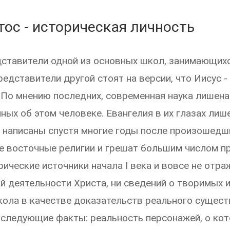
тос - историческая личность
дставители одной из основных школ, занимающих
редставители другой стоят на версии, что Иисус -
 По мнению последних, современная наука лишен
ных об этом человеке. Евангелия в их глазах ли
к написаны спустя многие годы после произошедш
е восточные религии и грешат большим числом п
ические источники начала I века и вовсе не отра
 деятельности Христа, ни сведений о творимых и
ола в качестве доказательств реального сущест
 следующие факты: реальность персонажей, о кот