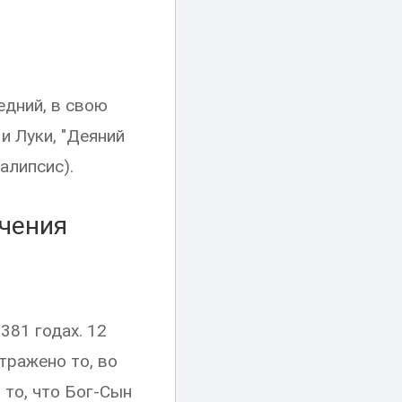
едний, в свою
и Луки, "Деяний
алипсис).
чения
381 годах. 12
тражено то, во
 то, что Бог-Сын