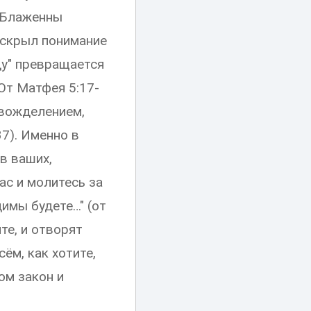
 "Блаженны
раскрыл понимание
ду" превращается
(От Матфея 5:17-
 вожделением,
7). Именно в
в ваших,
с и молитесь за
димы будете…" (от
ите, и отворят
сём, как хотите,
ом закон и