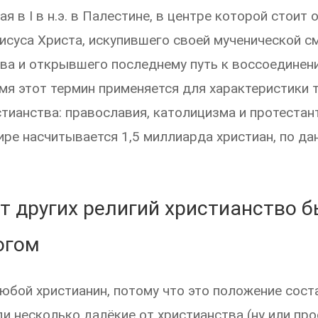
я в I в н.э. в Палестине, в центре которой стоит 
исуса Христа, искупившего своей мученической с
ва и открывшего последнему путь к воссоединени
мя этот термин применяется для характеристики 
тианства: православия, католицизма и протестант
ире насчитывается 1,5 миллиарда христиан, по д
от других религий христианство 
огом
юбой христианин, потому что это положение сост
и несколько далёкие от христианства (ну или пр