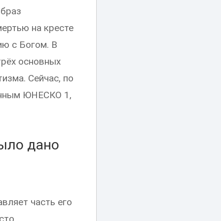
образ
мертью на кресте
ю с Богом. В
трёх основных
изма. Сейчас, по
анным ЮНЕСКО 1,
было дано
авляет часть его
осто