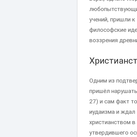
любопытствующие
учений, пришли к
философские идеи
воззрения древни
Христианст
Одним из подтвер
пришёл нарушать 
27) и сам факт т
иудаизма и ждал
христианством в 
утвердившего ос