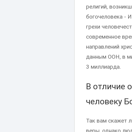
религий, возникша
богочеловека - И
грехи человечест
современное вре
направлений хрис
данным ООН, в м
3 миллиарда.
В отличие 
человеку Б
Так вам скажет л
веры, однако люд