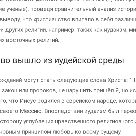
 учёные), проведя сравнительный анализ истори
 выводу, что христианство впитало в себя различ
 других религий, например, таких как иудаизм, м
х восточных религий.
во вышло из иудейской среды
ждений могут стать следующие слова Христа: "Не
закон или пророков, не нарушить пришёл Я, но ис
ого, что Иисус родился в еврейском народе, кото
 своего Мессию. Впоследствии иудаизм был пере
сторону углубления нравственного религиозного 
новным принципом любовь ко всему сущему.