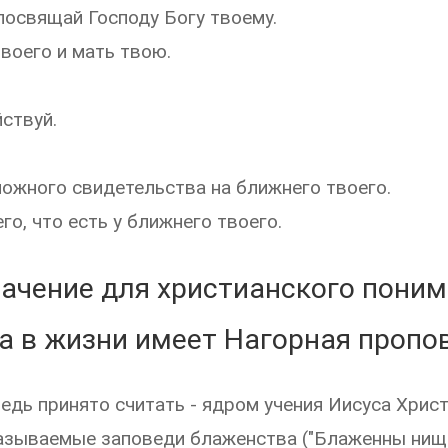
посвящай Господу Богу твоему.
твоего и мать твою.
ствуй.
ложного свидетельства на ближнего твоего.
го, что есть у ближнего твоего.
ачение для христианского поним
а в жизни имеет Нагорная пропо
дь принято считать - ядром учения Иисуса Христ
называемые заповеди блаженства ("Блаженны нищи