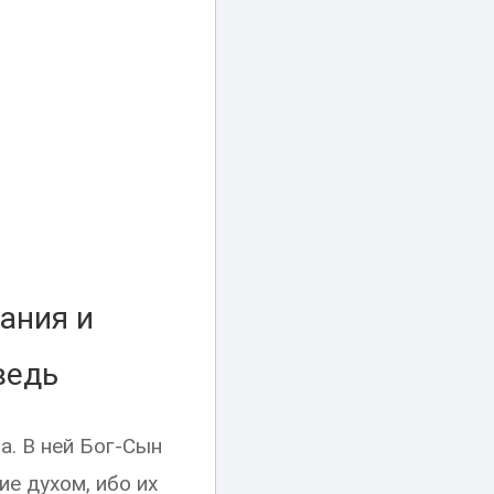
ания и
ведь
а. В ней Бог-Сын
е духом, ибо их