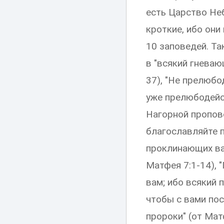
есть Царство Неб
кроткие, ибо они
10 заповедей. Та
в "всякий гневаю
37), "Не прелюбо
уже прелюбодейст
Нагорной пропов
благославляйте 
проклинающих вас"
Матфея 7:1-14), "
вам; ибо всякий п
чтобы с вами пос
пророки" (от Мат