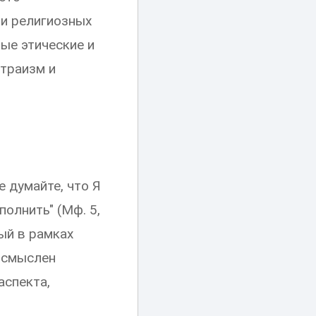
и религиозных
ные этические и
итраизм и
 думайте, что Я
полнить" (Мф. 5,
рый в рамках
осмыслен
аспекта,