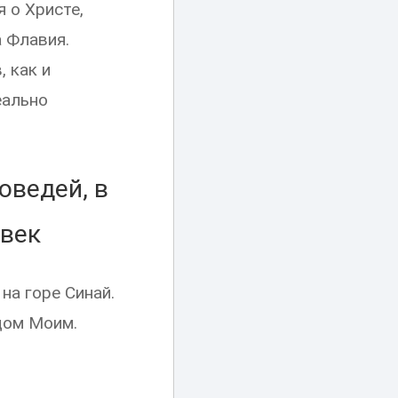
 о Христе,
 Флавия.
 как и
еально
оведей, в
овек
на горе Синай.
ицом Моим.