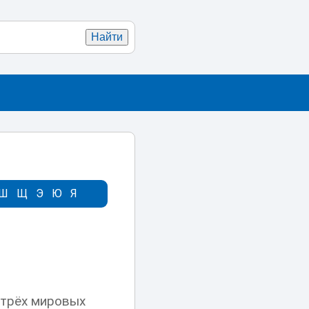
Ш
Щ
Э
Ю
Я
з трёх мировых