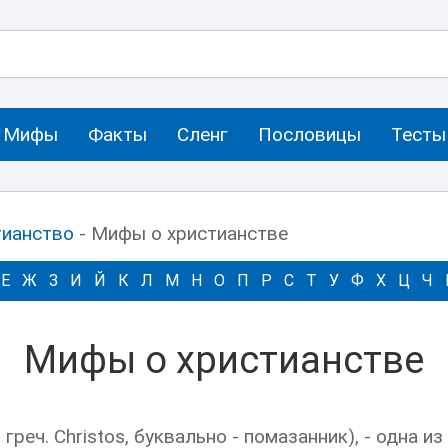
Мифы
Факты
Сленг
Пословицы
Тесты
тианство
- Мифы о христианстве
Е
Ж
З
И
Й
К
Л
М
Н
О
П
Р
С
Т
У
Ф
Х
Ц
Ч
Мифы о христианстве
греч. Christos, буквально - помазанник), - одна и