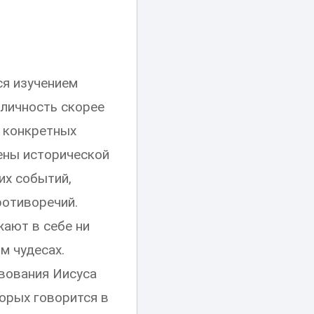
ся изучением
 личность скорее
а конкретных
шены исторической
их событий,
ротиворечий.
жают в себе ни
м чудесах.
вования Иисуса
орых говорится в