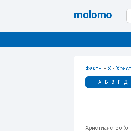
molomo
Факты
-
Х
-
Хрис
А
Б
В
Г
Д
Христианство (от 