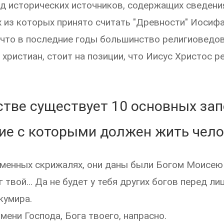
д исторических источников, содержащих сведения
 из которых принято считать "Древности" Иосифа
что в последние годы большинство религиоведов,
христиан, стоит на позиции, что Иисус Христос р
стве существует 10 основных зап
ие с которыми должен жить чел
аменных скрижалях, они даны были Богом Моисею 
ог твой... Да не будет у тебя других богов перед л
кумира.
имени Господа, Бога твоего, напрасно.